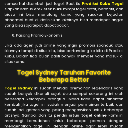
semua hal ditambah judi togel, Buat itu
Prediksi Kubu
Togel
siapkan kamus erek erek buku mimpi togel catat, bermotif, dan
biasa ini bisa menolong kamu yang rasakan kejadian
abnormal buat di definisikan akhirnya bisa mendapat angka
yang bisa saja tepat, dapat bocor.
Pasang Promo Ekonomis
Jika ada agen judi online yang ingin promosi spanduk atau
iklannya tampil di situs kita, bisa bertandang ke kita di Prediksi
Kubu, Dalam tiga bulan pasti banyak member yang masuk di
situs kamu.
Togel Sydney Taruhan Favorite
Beberapa Bettor
Togel sydney
ini sudah menjadi premainan legendaris yang
sudah banyak dikenali sejak dulu sampai sekarang ini oleh
beberapa kelompok orangtua. Maka tidak dapat dibantah
kembali jika togel ini sudah menjadi permainan terbaik dan
sudah jadi games yang paling mengasyikan untuk beberapa
artisnya. Sampai dari itu pendiri
situs
togel online
kami ini
membagi kemudahan untuk beberapa pemain dengan
mengenalkan togel ini dengan online agar lebih mudah