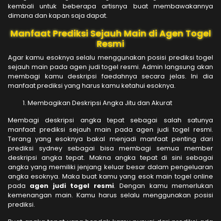
kembali untuk beberapa artisnya buat membawakannya
dimana dan kapan saja dapat.
Manfaat Prediksi Sejauh Main di Agen Togel
Resmi
Agar kamu esoknya selalu menggunakan posisi prediksi togel
sejauh main pada agen judi togel resmi. Admin langsung akan
membagi kamu deskripsi faedahnya secara jelas. Ini dia
manfaat prediksi yang harus kamu ketahui esoknya.
Membagikan Deskripsi Angka Jitu dan Akurat
Membagi deskripsi angka tepat sebagai salah satunya
manfaat prediksi sejauh main pada agen judi togel resmi.
Terang yang esoknya bakal menjadi manfaat penting dari
prediksi sydney sebagai bisa membagi semua member
deskripsi angka tepat. Makna angka tepat di sini sebagai
angka yang memiliki jenjang keluar besar dalam pengeluaran
angka esoknya. Maka buat kamu yang esok main togel online
pada
agen judi togel resmi
. Dengan kamu memerlukan
kemenangan main. Kamu harus selalu menggunakan posisi
prediksi.