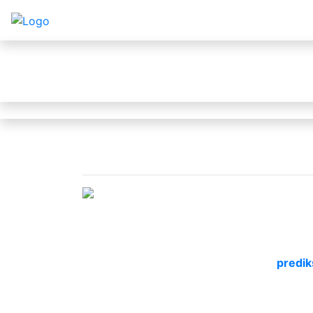
Keluaran Togel Hari Ini
Prediksi Togel
PREDIKSI 
Prediksi
Terimakasih telah mengunjungi situs
predik
Prediksi Kubu dikenal sebagai situs prediksi
juga siapkan keluaran togel yang terakurat 