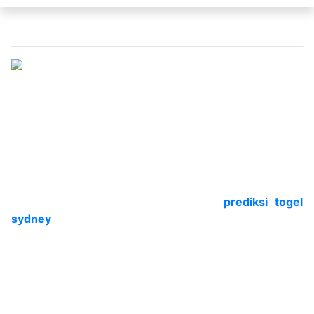
PREDIKSI TOGEL SYDNEY – 17 MARET 2024
Prediksi Togel
Sydney | Rumus
Angka sdy
Terimakasih telah mengunjungi situs
prediksi togel
sydney
kami ini, Prediksi Kubu akan membagikan
update rumus togel sdy setiap harinya disini. Prediksi
Kubu dikenal sebagai situs prediksi yang paling
banyak di Indonesia di sini kita menyajikan prediksi
togel dengan free dan di silahkan kita juga siapkan
keluaran togel yang terakurat dan kita juga siapkan