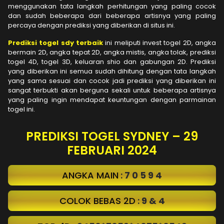
menggunakan tata langkah perhitungan yang paling cocok
dan sudah beberapa dari beberapa artisnya yang paling
percaya dengan prediksi yang diberikan di situs ini.
Prediksi togel sdy terbaik
ini meliputi invest togel 2D, angka
bermain 2D, angka tepat 2D, angka mistis, angka tolak, prediksi
togel 4D, togel 3D, keluaran shio dan gabungan 2D. Prediksi
yang diberikan ini semua sudah dihitung dengan tata langkah
yang sama sesuai dan cocok jadi prediksi yang diberikan ini
sangat terbukti akan berguna sekali untuk beberapa artisnya
yang paling ingin mendapat keuntungan dengan parmainan
togel ini.
PREDIKSI TOGEL SYDNEY – 29
FEBRUARI 2024
ANGKA MAIN
:
7 0 5 9 4
COLOK BEBAS 2D
:
9 & 4