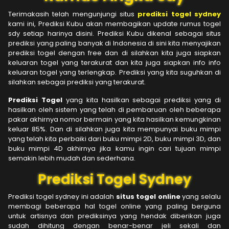
Terimakasih telah mengunjungi situs
prediksi togel sydney
kami ini, Prediksi Kubu akan membagikan update rumus togel
sdy setiap harinya disini. Prediksi Kubu dikenal sebagai situs
prediksi yang paling banyak di Indonesia di sini kita menyajikan
prediksi togel dengan free dan di silahkan kita juga siapkan
keluaran togel yang terakurat dan kita juga siapkan info info
keluaran togel yang terlengkap. Prediksi yang kita suguhkan di
silahkan sebagai prediksi yang terakurat.
Prediksi
Togel
yang kita hasilkan sebagai prediksi yang di
hasilkan oleh sistem yang telah di pembaruan oleh beberapa
pakar akhirnya nomor bermain yang kita hasilkan kemungkinan
keluar 85%. Dan di silahkan juga kita mempunyai buku mimpi
yang telah kita perbaiki dari buku mimpi 2D, buku mimpi 3D, dan
buku mimpi 4D akhirnya jika kamu ingin cari tujuan mimpi
semakin lebih mudah dan sederhana.
Prediksi Togel Sydney
Prediksi togel sydney ini adalah
situs togel online
yang selalu
membagi beberapa hal togel online yang paling berguna
untuk artisnya dan prediksinya yang hendak diberikan juga
sudah dihitung dengan benar-benar jeli sekali dan