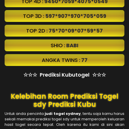
TOP 4D
:
9450*7059*4075*0549
TOP 3D
:
597*907*970*705*059
TOP 2D
:
75*70*09*07*59*57
SHIO
:
BABI
ANGKA TWINS
:
77
☆☆☆
Prediksi Kubutogel
☆☆☆
Kelebihan Room Prediksi Togel
sdy Prediksi Kubu
Untuk anda pencinta
judi togel sydney
, tentu saja kamu harus
sekali memakai prediksi togel sdy untuk memperoleh keluaran
hasil togel secara tepat. Oleh karena itu kami di sini akan