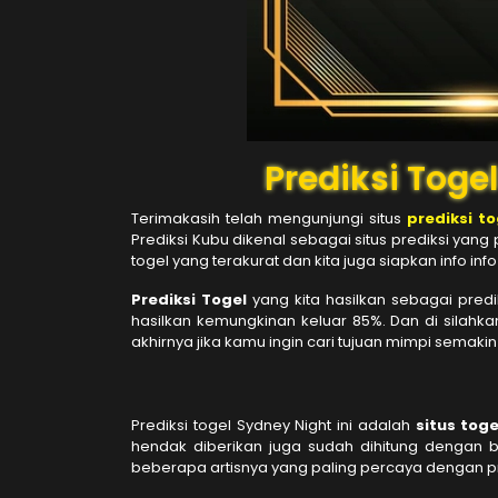
Prediksi Toge
Terimakasih telah mengunjungi situs
prediksi t
Prediksi Kubu dikenal sebagai situs prediksi yang 
togel yang terakurat dan kita juga siapkan info inf
Prediksi
Togel
yang kita hasilkan sebagai pred
hasilkan kemungkinan keluar 85%. Dan di silahk
akhirnya jika kamu ingin cari tujuan mimpi semak
Prediksi togel Sydney Night ini adalah
situs toge
hendak diberikan juga sudah dihitung dengan 
beberapa artisnya yang paling percaya dengan predi