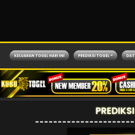
KELUARAN TOGEL HARI INI
PREDIKSI TOGEL
DAT
PREDIKS