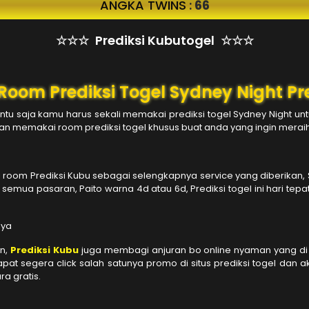
ANGKA TWINS
:
66
☆☆☆
Prediksi Kubutogel
☆☆☆
Room Prediksi Togel Sydney Night Pr
tentu saja kamu harus sekali memakai prediksi togel Sydney Night un
ihan memakai room prediksi togel khusus buat anda yang ingin mer
 room Prediksi Kubu sebagai selengkapnya service yang diberikan, S
p semua pasaran, Paito warna 4d atau 6d, Prediksi togel ini hari t
aya
an,
Prediksi Kubu
juga membagi anjuran bo online nyaman yang di
pat segera click salah satunya promo di situs prediksi togel dan ak
ra gratis.