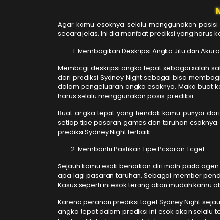
Agar kamu esoknya selalu menggunakan posisi 
secara jelas. Ini dia manfaat prediksi yang harus 
Membagikan Deskripsi Angka Jitu dan Akura
Membagi deskripsi angka tepat sebagai salah sat
dari prediksi Sydney Night sebagai bisa membagi
dalam pengeluaran angka esoknya. Maka buat k
harus selalu menggunakan posisi prediksi.
Buat angka tepat yang hendak kamu punyai dari 
setiap tipe pasaran games dan taruhan esoknya
prediksi Sydney Night terbaik.
Membantu Pastikan Tipe Pasaran Togel
Sejauh kamu esok benarkan diri main pada agen 
apa lagi pasaran taruhan. Sebagai member pend
Kasus seperti ini esok terang akan mudah kamu ob
Karena peranan prediksi togel Sydney Night sej
angka tepat dalam prediksi ini esok akan selalu