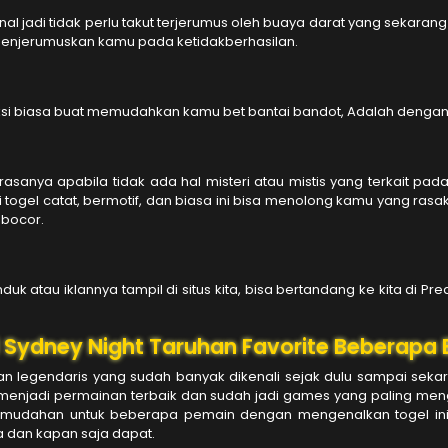
onal jadi tidak perlu takut terjerumus oleh buaya darat yang sekara
menjerumuskan kamu pada ketidakberhasilan.
iksi biasa buat memudahkan kamu bet bantai bandot, Adalah dengan 
sanya apabila tidak ada hal misteri atau mistis yang terkait pada
ogel catat, bermotif, dan biasa ini bisa menolong kamu yang rasak
 bocor.
duk atau iklannya tampil di situs kita, bisa bertandang ke kita di P
 Sydney Night Taruhan Favorite Beberapa 
an legendaris yang sudah banyak dikenali sejak dulu sampai seka
ah menjadi permainan terbaik dan sudah jadi games yang paling meng
mudahan untuk beberapa pemain dengan mengenalkan togel ini 
dan kapan saja dapat.