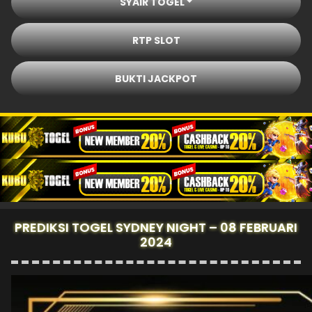
SYAIR TOGEL
RTP SLOT
BUKTI JACKPOT
PREDIKSI TOGEL SYDNEY NIGHT – 08 FEBRUARI
2024