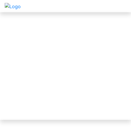
Keluaran Togel Hari Ini
Prediksi Togel
Data Keluaran
Live Draw Togel
Paito Warna Togel
Syair Togel
RTP Slot
Bukti JACKPOT