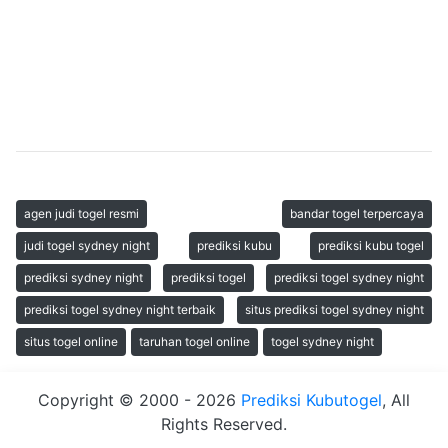
Kamu awalannya sudah jelas kenali manfaat awalnya
membagi deskripsi angka tepat. Kebalikannya manfaat
ke-2 membantu pastikan tipe pasaran games dan
taruhan. Jika 2 keunggulan itu bisa kamu punyai
sejauh main pada agen judi togel resmi. Jelasnya
kemenangan akan dapat mudah kamu miliki bukan?
Tags :
agen judi togel resmi
bandar togel terpercaya
judi togel sydney night
prediksi kubu
prediksi kubu togel
prediksi sydney night
prediksi togel
prediksi togel sydney night
prediksi togel sydney night terbaik
situs prediksi togel sydney night
situs togel online
taruhan togel online
togel sydney night
Copyright © 2000 - 2026
Prediksi Kubutogel
, All
Rights Reserved.