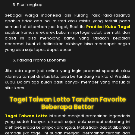
Fitur Lengkap
Sebagai warga indonesia asli kurang rasa-rasa-rasanya
apabila tidak ada hal misteri atau mistis yang terkait pada
semua hal ditambah judi togel, Buat itu
Prediksi Kubu
Togel
siapkan kamus erek erek buku mimpi togel catat, bermotif, dan
biasa ini bisa menolong kamu yang rasakan kejadian
abnormal buat di definisikan akhirnya bisa mendapat angka
yang bisa saja tepat, dapat bocor.
Pasang Promo Ekonomis
Jika ada agen judi online yang ingin promosi spanduk atau
iklannya tampil di situs kita, bisa bertandang ke kita di Prediksi
Kubu, Dalam tiga bulan pasti banyak member yang masuk di
situs kamu.
Togel Taiwan Lotto Taruhan Favorite
Beberapa Bettor
Togel Taiwan Lotto
ini sudah menjadi premainan legendaris
yang sudah banyak dikenali sejak dulu sampai sekarang ini
oleh beberapa kelompok orangtua. Maka tidak dapat dibantah
kembali jika togel ini sudah menjadi permainan terbaik dan