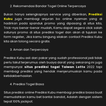
Rekomendasi Bandar Togel Online Terpercaya
Bukan hanya selengkapnya service yang diberikan,
Prediksi
Kubu
juga membagi anjuran bo online nyaman yang di
hadirkan pada spanduk promo yang dipasang di situs kita,
Trick-nya benar-benar mudah, Kamu dapat segera click salah
satunya promo di situs prediksi togel dan akan di tujukan ke
form register, Jika kamu bingung silakan contact Prediksi Kubu
kita akan tolong secara gratis.
Aman dan Terpercaya
Prediksi Kubu asli dari pakar yang sudah professional jadi tidak
perlu takut terjerumus oleh buaya darat yang sekarang ini juga
mempunyai
situs prediksi togel Taiwan Lotto
2022 tapi
membagi prediksi yang hendak menjerumuskan kamu pada
ketidakberhasilan.
Prediksi Togel Biasa
Situs prediksi online Prediksi Kubu membagi prediksi biasa buat
memudahkan kamu bet bantai bandot, Adalah dengan sistem
tepat 100% jackpot.