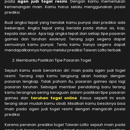
pada
agen judi togel resmi
. Dengan kamu memerlukan
kemenangan main. Kamu harus selalu menggunakan posisi
prediksi.
Buat angka tepat yang hendak kamu punyai dari prediksi ada
beberapa. Angka tepat yang berada pada status as, kop,
kepala dan ekor. Apa lagi angka tepat dari setiap tipe pasaran
games dan taruhan esoknya. Terang juga segera dapat
semuanya kamu punyai. Tentu kamu hanya segera dapat
mendapatkannya hanya melalui prediksi Taiwan Lotto terbaik.
Membantu Pastikan Tipe Pasaran Togel
Sejauh kamu esok benarkan diri main pada agen judi togel
resmi. Terang saja kamu langsung akan hadapi dengan
pasaran lengkap. Tidak paham itu, pasaran games apa lagi
pasaran taruhan. Sebagai member pendatang baru terang
kamu terangnya sering keraguan dalam pastikan tipe pasaran
games dan
taruhan togel online
. Kasus seperti ini esok
terang akan mudah kamu obati. Misalkan kamu besoknya bisa
main pada agen judi togel resmi dengan mengarah posisi
prediksi.
Karena peranan prediksi togel Taiwan Lotto sejauh main pada