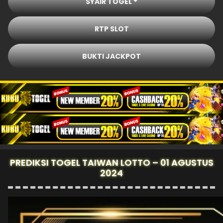
SYAIR TOGEL
RTP SLOT
BUKTI JACKPOT
PREDIKSI TOGEL TAIWAN LOTTO – 01 AGUSTUS
2024