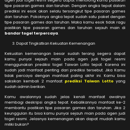
agen judi togel resmi segera dapat menolong kamu pastikan
tipe pasaran games dan taruhan. Dengan angka tepat dalam
prediksi ini esok akan selalu tersangkut tipe pasaran games
dan taruhan. Pokoknya angka tepat sudah satu paket dengan
tipe pasaran games dan taruhan. Maka kamu esok tidak ragu
pastikan tipe pasaran games dan taruhan sejauh main di
bandar togel terpercaya
.
Dapat Tingkatkan Kekuatan Kemenangan
Kekuatan kemenangan besar sudah terang segera dapat
kamu punyai sejauh main pada agen judi togel resmi
menggunakan prediksi togel Taiwan Lotto tepat. Karena ini
sudah jadi manfaat penting dari prediksi tersebut. Jika Kamu
tidak percaya dengan manfaat paling akhir ini. Kamu bisa
saksikan kembali 2 manfaat
prediksi Taiwan Lotto
yang
sudah admin berikan.
Kamu awalannya sudah jelas kenali manfaat awalnya
membagi deskripsi angka tepat. Kebalikannya manfaat ke-2
membantu pastikan tipe pasaran games dan taruhan. Jika 2
keunggulan itu bisa kamu punyai sejauh main pada agen judi
togel resmi. Jelasnya kemenangan akan dapat mudah kamu
miliki bukan?