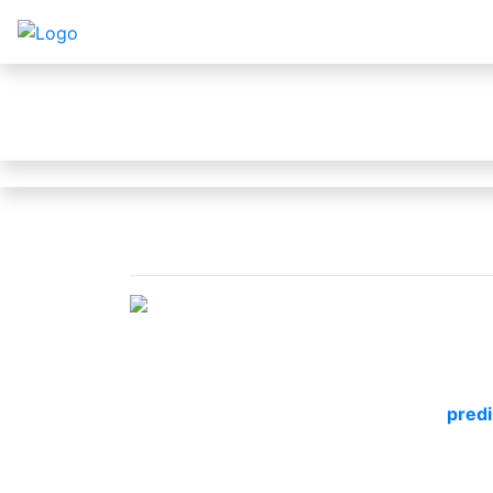
Keluaran Togel Hari Ini
Prediksi Togel
PREDIKSI TOGE
Prediksi Togel T
Terimakasih telah mengunjungi situs
predi
setiap harinya disini. Prediksi Kubu dikena
free dan di silahkan kita juga siapkan kelu