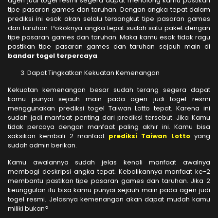
agen judi togel resmi segera dapat menolong kamu pastikan
tipe pasaran games dan taruhan. Dengan angka tepat dalam
prediksi ini esok akan selalu tersangkut tipe pasaran games
dan taruhan. Pokoknya angka tepat sudah satu paket dengan
tipe pasaran games dan taruhan. Maka kamu esok tidak ragu
pastikan tipe pasaran games dan taruhan sejauh main di
bandar togel terpercaya
.
Dapat Tingkatkan Kekuatan Kemenangan
Kekuatan kemenangan besar sudah terang segera dapat
kamu punyai sejauh main pada agen judi togel resmi
menggunakan prediksi togel Taiwan Lotto tepat. Karena ini
sudah jadi manfaat penting dari prediksi tersebut. Jika Kamu
tidak percaya dengan manfaat paling akhir ini. Kamu bisa
saksikan kembali 2 manfaat
prediksi Taiwan Lotto
yang
sudah admin berikan.
Kamu awalannya sudah jelas kenali manfaat awalnya
membagi deskripsi angka tepat. Kebalikannya manfaat ke-2
membantu pastikan tipe pasaran games dan taruhan. Jika 2
keunggulan itu bisa kamu punyai sejauh main pada agen judi
togel resmi. Jelasnya kemenangan akan dapat mudah kamu
miliki bukan?