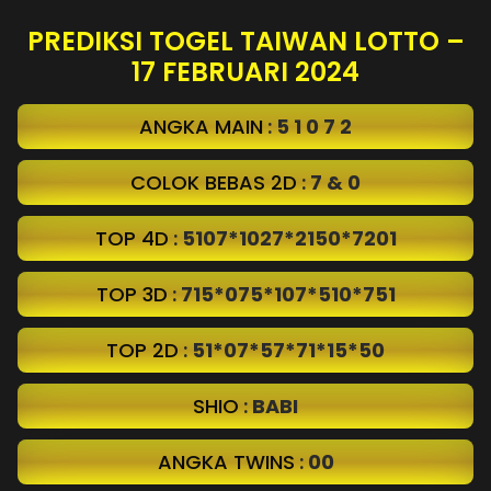
PREDIKSI TOGEL TAIWAN LOTTO –
17 FEBRUARI 2024
ANGKA MAIN
:
5 1 0 7 2
COLOK BEBAS 2D
:
7 & 0
TOP 4D
:
5107*1027*2150*7201
TOP 3D
:
715*075*107*510*751
TOP 2D
:
51*07*57*71*15*50
SHIO
:
BABI
ANGKA TWINS
:
00