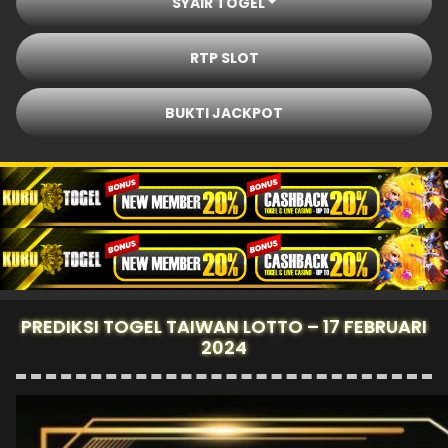
SYAIR TOGEL
RTP SLOT
BUKTI JACKPOT
PREDIKSI TOGEL TAIWAN LOTTO – 17 FEBRUARI
2024