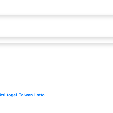
Data Keluaran
Live Draw Togel
Paito Warna Togel
EL TAIWAN LOTTO – 18
aiwan Lotto | Rumus A
ksi togel Taiwan Lotto
kami ini, Prediksi Kubu akan mem
l sebagai situs prediksi yang paling banyak di Indonesia d
aran togel yang terakurat dan kita juga siapkan info info k