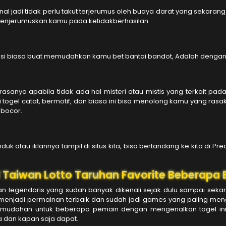
onal jadi tidak perlu takut terjerumus oleh buaya darat yang sekara
enjerumuskan kamu pada ketidakberhasilan.
iksi biasa buat memudahkan kamu bet bantai bandot, Adalah dengan 
sanya apabila tidak ada hal misteri atau mistis yang terkait pada
ogel catat, bermotif, dan biasa ini bisa menolong kamu yang rasak
 bocor.
duk atau iklannya tampil di situs kita, bisa bertandang ke kita di P
 Taiwan Lotto Taruhan Favorite Beberapa 
n legendaris yang sudah banyak dikenali sejak dulu sampai seka
ah menjadi permainan terbaik dan sudah jadi games yang paling meng
mudahan untuk beberapa pemain dengan mengenalkan togel ini 
dan kapan saja dapat.