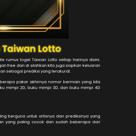
 Taiwan Lotto
 rumus togel Taiwan Lotto setiap harinya disini.
gan free dan di silahkan kita juga siapkan keluaran
hkan sebagai prediksi yang terakurat.
beberapa pakar akhirnya nomor bermain yang kita
buku mimpi 2D, buku mimpi 3D, dan buku mimpi 4D
ng berguna untuk artisnya dan prediksinya yang
gan yang paling cocok dan sudah beberapa dari