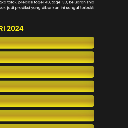
ka tolak, prediksi togel 4D, togel 3D, keluaran shio
jadi prediksi yang diberikan ini sangat terbukti
RI 2024