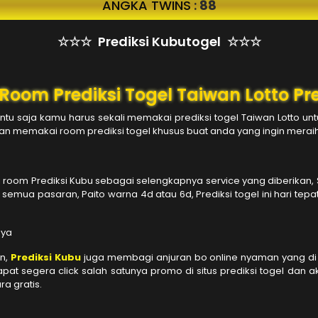
ANGKA TWINS
:
88
☆☆☆
Prediksi Kubutogel
☆☆☆
Room Prediksi Togel Taiwan Lotto Pr
tentu saja kamu harus sekali memakai prediksi togel Taiwan Lotto un
ihan memakai room prediksi togel khusus buat anda yang ingin mer
 room Prediksi Kubu sebagai selengkapnya service yang diberikan, S
p semua pasaran, Paito warna 4d atau 6d, Prediksi togel ini hari t
aya
an,
Prediksi Kubu
juga membagi anjuran bo online nyaman yang di
pat segera click salah satunya promo di situs prediksi togel dan ak
ra gratis.