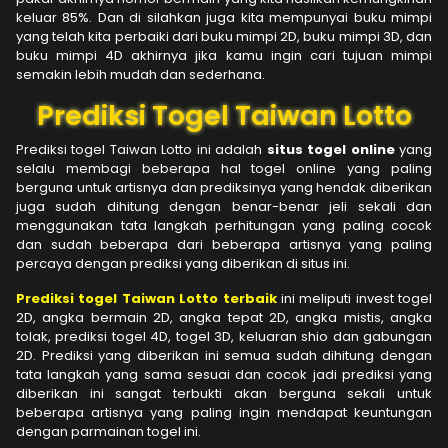
keluar 85%. Dan di silahkan juga kita mempunyai buku mimpi
yang telah kita perbaiki dari buku mimpi 2D, buku mimpi 3D, dan
buku mimpi 4D akhirnya jika kamu ingin cari tujuan mimpi
semakin lebih mudah dan sederhana.
Prediksi Togel Taiwan Lotto
Prediksi togel Taiwan Lotto ini adalah
situs togel online
yang
selalu membagi beberapa hal togel online yang paling
berguna untuk artisnya dan prediksinya yang hendak diberikan
juga sudah dihitung dengan benar-benar jeli sekali dan
menggunakan tata langkah perhitungan yang paling cocok
dan sudah beberapa dari beberapa artisnya yang paling
percaya dengan prediksi yang diberikan di situs ini.
Prediksi togel Taiwan Lotto terbaik
ini meliputi invest togel
2D, angka bermain 2D, angka tepat 2D, angka mistis, angka
tolak, prediksi togel 4D, togel 3D, keluaran shio dan gabungan
2D. Prediksi yang diberikan ini semua sudah dihitung dengan
tata langkah yang sama sesuai dan cocok jadi prediksi yang
diberikan ini sangat terbukti akan berguna sekali untuk
beberapa artisnya yang paling ingin mendapat keuntungan
dengan parmainan togel ini.