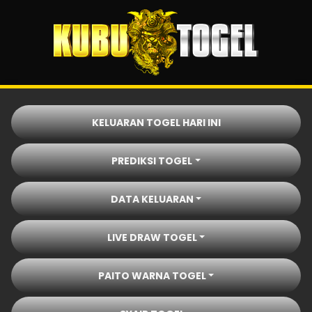
KELUARAN TOGEL HARI INI
PREDIKSI TOGEL
DATA KELUARAN
LIVE DRAW TOGEL
PAITO WARNA TOGEL