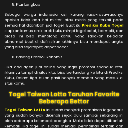
Fitur Lengkap
Sebagai warga indonesia asli kurang rasa-rasa-rasanya
apabila tidak ada hal misteri atau mistis yang terkait pada
semua hal ditambah judi togel, Buat itu
Prediksi Kubu
Togel
siapkan kamus erek erek buku mimpi togel catat, bermotif, dan
biasa ini bisa menolong kamu yang rasakan kejadian
abnormal buat di definisikan akhirnya bisa mendapat angka
yang bisa saja tepat, dapat bocor.
Pasang Promo Ekonomis
Jika ada agen judi online yang ingin promosi spanduk atau
iklannya tampil di situs kita, bisa bertandang ke kita di Prediksi
Kubu, Dalam tiga bulan pasti banyak member yang masuk di
situs kamu.
Togel Taiwan Lotto Taruhan Favorite
Beberapa Bettor
Togel Taiwan Lotto
ini sudah menjadi premainan legendaris
yang sudah banyak dikenali sejak dulu sampai sekarang ini
oleh beberapa kelompok orangtua. Maka tidak dapat dibantah
kembali jika togel ini sudah menjadi permainan terbaik dan