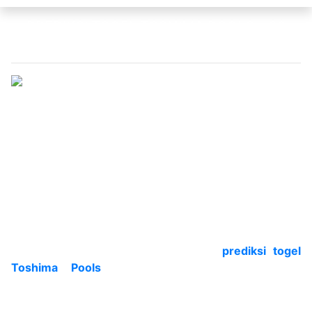
PREDIKSI TOGEL TOSHIMA POOLS – 02
FEBRUARI 2024
Prediksi Togel
Toshima Pools |
Rumus Angka
Toshima Pools
Terimakasih telah mengunjungi situs
prediksi togel
Toshima Pools
kami ini, Prediksi Kubu akan
membagikan update rumus togel Toshima Pools setiap
harinya disini. Prediksi Kubu dikenal sebagai situs