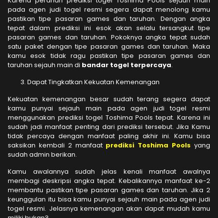
Karena peranan prediksi togel Toshima Pools sejauh main
pada agen judi togel resmi segera dapat menolong kamu
pastikan tipe pasaran games dan taruhan. Dengan angka
tepat dalam prediksi ini esok akan selalu tersangkut tipe
pasaran games dan taruhan. Pokoknya angka tepat sudah
satu paket dengan tipe pasaran games dan taruhan. Maka
kamu esok tidak ragu pastikan tipe pasaran games dan
taruhan sejauh main di
bandar togel terpercaya
.
Dapat Tingkatkan Kekuatan Kemenangan
Kekuatan kemenangan besar sudah terang segera dapat
kamu punyai sejauh main pada agen judi togel resmi
menggunakan prediksi togel Toshima Pools tepat. Karena ini
sudah jadi manfaat penting dari prediksi tersebut. Jika Kamu
tidak percaya dengan manfaat paling akhir ini. Kamu bisa
saksikan kembali 2 manfaat
prediksi Toshima Pools
yang
sudah admin berikan.
Kamu awalannya sudah jelas kenali manfaat awalnya
membagi deskripsi angka tepat. Kebalikannya manfaat ke-2
membantu pastikan tipe pasaran games dan taruhan. Jika 2
keunggulan itu bisa kamu punyai sejauh main pada agen judi
togel resmi. Jelasnya kemenangan akan dapat mudah kamu
miliki bukan?