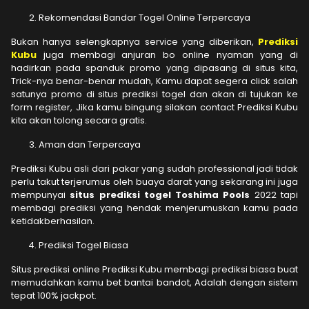
Rekomendasi Bandar Togel Online Terpercaya
Bukan hanya selengkapnya service yang diberikan,
Prediksi
Kubu
juga membagi anjuran bo online nyaman yang di
hadirkan pada spanduk promo yang dipasang di situs kita,
Trick-nya benar-benar mudah, Kamu dapat segera click salah
satunya promo di situs prediksi togel dan akan di tujukan ke
form register, Jika kamu bingung silakan contact Prediksi Kubu
kita akan tolong secara gratis.
Aman dan Terpercaya
Prediksi Kubu asli dari pakar yang sudah professional jadi tidak
perlu takut terjerumus oleh buaya darat yang sekarang ini juga
mempunyai
situs prediksi togel Toshima Pools
2022 tapi
membagi prediksi yang hendak menjerumuskan kamu pada
ketidakberhasilan.
Prediksi Togel Biasa
Situs prediksi online Prediksi Kubu membagi prediksi biasa buat
memudahkan kamu bet bantai bandot, Adalah dengan sistem
tepat 100% jackpot.