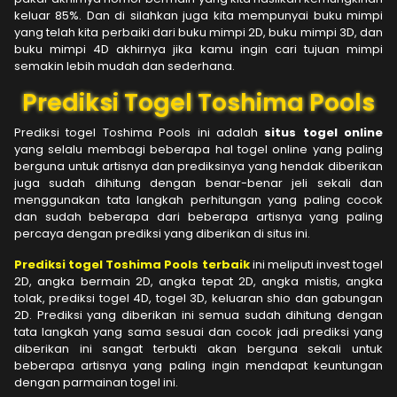
keluar 85%. Dan di silahkan juga kita mempunyai buku mimpi
yang telah kita perbaiki dari buku mimpi 2D, buku mimpi 3D, dan
buku mimpi 4D akhirnya jika kamu ingin cari tujuan mimpi
semakin lebih mudah dan sederhana.
Prediksi Togel Toshima Pools
Prediksi togel Toshima Pools ini adalah
situs togel online
yang selalu membagi beberapa hal togel online yang paling
berguna untuk artisnya dan prediksinya yang hendak diberikan
juga sudah dihitung dengan benar-benar jeli sekali dan
menggunakan tata langkah perhitungan yang paling cocok
dan sudah beberapa dari beberapa artisnya yang paling
percaya dengan prediksi yang diberikan di situs ini.
Prediksi togel Toshima Pools terbaik
ini meliputi invest togel
2D, angka bermain 2D, angka tepat 2D, angka mistis, angka
tolak, prediksi togel 4D, togel 3D, keluaran shio dan gabungan
2D. Prediksi yang diberikan ini semua sudah dihitung dengan
tata langkah yang sama sesuai dan cocok jadi prediksi yang
diberikan ini sangat terbukti akan berguna sekali untuk
beberapa artisnya yang paling ingin mendapat keuntungan
dengan parmainan togel ini.