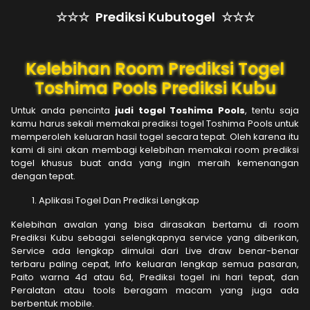
☆☆☆
Prediksi Kubutogel
☆☆☆
Kelebihan Room Prediksi Togel
Toshima Pools Prediksi Kubu
Untuk anda pencinta
judi togel Toshima Pools
, tentu saja
kamu harus sekali memakai prediksi togel Toshima Pools untuk
memperoleh keluaran hasil togel secara tepat. Oleh karena itu
kami di sini akan membagi kelebihan memakai room prediksi
togel khusus buat anda yang ingin meraih kemenangan
dengan tepat.
Aplikasi Togel Dan Prediksi Lengkap
Kelebihan awalan yang bisa dirasakan bertamu di room
Prediksi Kubu sebagai selengkapnya service yang diberikan,
Service ada lengkap dimulai dari Live draw benar-benar
terbaru paling cepat, Info keluaran lengkap semua pasaran,
Paito warna 4d atau 6d, Prediksi togel ini hari tepat, dan
Peralatan atau tools beragam macam yang juga ada
berbentuk mobile.