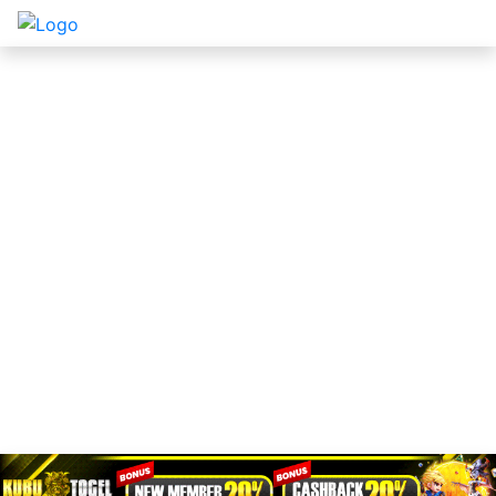
Keluaran Togel Hari Ini
Prediksi Togel
Data Keluaran
Live Draw Togel
Paito Warna Togel
Syair Togel
RTP Slot
Bukti JACKPOT