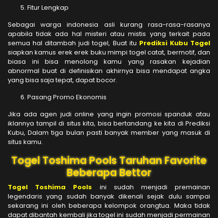
Fitur Lengkap
Sebagai warga indonesia asli kurang rasa-rasa-rasanya
apabila tidak ada hal misteri atau mistis yang terkait pada
semua hal ditambah judi togel, Buat itu
Prediksi Kubu
Togel
siapkan kamus erek erek buku mimpi togel catat, bermotif, dan
biasa ini bisa menolong kamu yang rasakan kejadian
abnormal buat di definisikan akhirnya bisa mendapat angka
yang bisa saja tepat, dapat bocor.
Pasang Promo Ekonomis
Jika ada agen judi online yang ingin promosi spanduk atau
iklannya tampil di situs kita, bisa bertandang ke kita di Prediksi
Kubu, Dalam tiga bulan pasti banyak member yang masuk di
situs kamu.
Togel Toshima Pools Taruhan Favorite
Beberapa Bettor
Togel Toshima Pools
ini sudah menjadi premainan
legendaris yang sudah banyak dikenali sejak dulu sampai
sekarang ini oleh beberapa kelompok orangtua. Maka tidak
dapat dibantah kembali jika togel ini sudah menjadi permainan