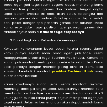
Karena peranan prediksi togel Toshima Pools sejauh main
pada agen judi togel resmi segera dapat menolong kamu
pastikan tipe pasaran games dan taruhan. Dengan angka
tepat dalam prediksi ini esok akan selalu tersangkut tipe
pasaran games dan taruhan. Pokoknya angka tepat sudah
satu paket dengan tipe pasaran games dan taruhan. Maka
kamu esok tidak ragu pastikan tipe pasaran games dan
taruhan sejauh main di
bandar togel terpercaya
.
Dapat Tingkatkan Kekuatan Kemenangan
Kekuatan kemenangan besar sudah terang segera dapat
kamu punyai sejauh main pada agen judi togel resmi
menggunakan prediksi togel Toshima Pools tepat. Karena ini
sudah jadi manfaat penting dari prediksi tersebut. Jika Kamu
tidak percaya dengan manfaat paling akhir ini. Kamu bisa
saksikan kembali 2 manfaat
prediksi Toshima Pools
yang
sudah admin berikan.
Kamu awalannya sudah jelas kenali manfaat awalnya
membagi deskripsi angka tepat. Kebalikannya manfaat ke-2
membantu pastikan tipe pasaran games dan taruhan. Jika 2
keunggulan itu bisa kamu punyai sejauh main pada agen judi
togel resmi. Jelasnya kemenangan akan dapat mudah kamu
miliki bukan?