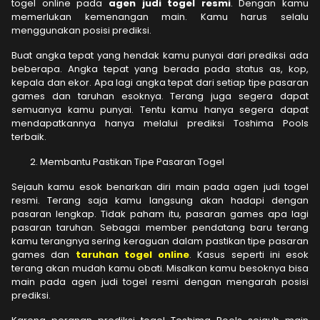
togel online pada
agen judi togel resmi
. Dengan kamu
memerlukan kemenangan main. Kamu harus selalu
menggunakan posisi prediksi.
Buat angka tepat yang hendak kamu punyai dari prediksi ada
beberapa. Angka tepat yang berada pada status as, kop,
kepala dan ekor. Apa lagi angka tepat dari setiap tipe pasaran
games dan taruhan esoknya. Terang juga segera dapat
semuanya kamu punyai. Tentu kamu hanya segera dapat
mendapatkannya hanya melalui prediksi Toshima Pools
terbaik.
Membantu Pastikan Tipe Pasaran Togel
Sejauh kamu esok benarkan diri main pada agen judi togel
resmi. Terang saja kamu langsung akan hadapi dengan
pasaran lengkap. Tidak paham itu, pasaran games apa lagi
pasaran taruhan. Sebagai member pendatang baru terang
kamu terangnya sering keraguan dalam pastikan tipe pasaran
games dan
taruhan togel online
. Kasus seperti ini esok
terang akan mudah kamu obati. Misalkan kamu besoknya bisa
main pada agen judi togel resmi dengan mengarah posisi
prediksi.