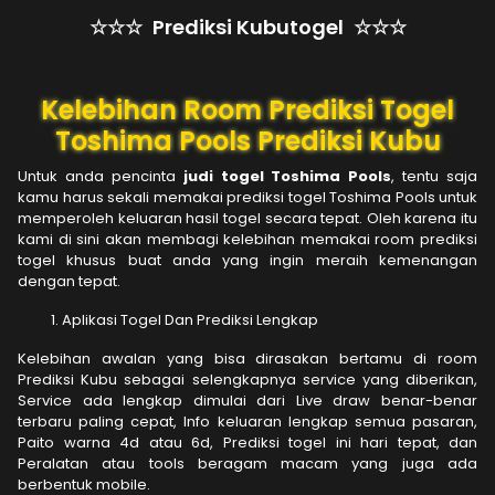
☆☆☆
Prediksi Kubutogel
☆☆☆
Kelebihan Room Prediksi Togel
Toshima Pools Prediksi Kubu
Untuk anda pencinta
judi togel Toshima Pools
, tentu saja
kamu harus sekali memakai prediksi togel Toshima Pools untuk
memperoleh keluaran hasil togel secara tepat. Oleh karena itu
kami di sini akan membagi kelebihan memakai room prediksi
togel khusus buat anda yang ingin meraih kemenangan
dengan tepat.
Aplikasi Togel Dan Prediksi Lengkap
Kelebihan awalan yang bisa dirasakan bertamu di room
Prediksi Kubu sebagai selengkapnya service yang diberikan,
Service ada lengkap dimulai dari Live draw benar-benar
terbaru paling cepat, Info keluaran lengkap semua pasaran,
Paito warna 4d atau 6d, Prediksi togel ini hari tepat, dan
Peralatan atau tools beragam macam yang juga ada
berbentuk mobile.