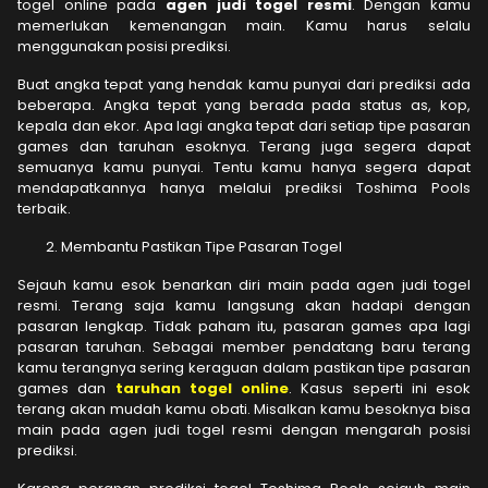
togel online pada
agen judi togel resmi
. Dengan kamu
memerlukan kemenangan main. Kamu harus selalu
menggunakan posisi prediksi.
Buat angka tepat yang hendak kamu punyai dari prediksi ada
beberapa. Angka tepat yang berada pada status as, kop,
kepala dan ekor. Apa lagi angka tepat dari setiap tipe pasaran
games dan taruhan esoknya. Terang juga segera dapat
semuanya kamu punyai. Tentu kamu hanya segera dapat
mendapatkannya hanya melalui prediksi Toshima Pools
terbaik.
Membantu Pastikan Tipe Pasaran Togel
Sejauh kamu esok benarkan diri main pada agen judi togel
resmi. Terang saja kamu langsung akan hadapi dengan
pasaran lengkap. Tidak paham itu, pasaran games apa lagi
pasaran taruhan. Sebagai member pendatang baru terang
kamu terangnya sering keraguan dalam pastikan tipe pasaran
games dan
taruhan togel online
. Kasus seperti ini esok
terang akan mudah kamu obati. Misalkan kamu besoknya bisa
main pada agen judi togel resmi dengan mengarah posisi
prediksi.