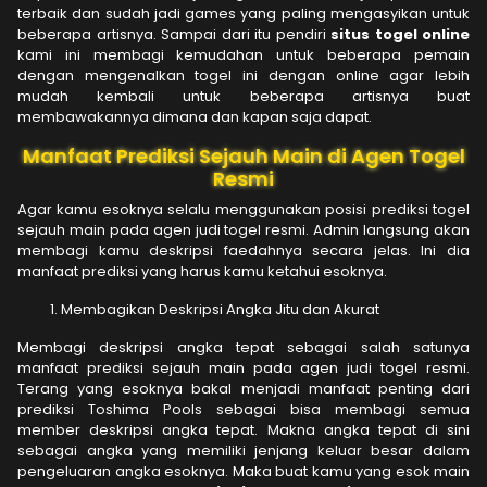
terbaik dan sudah jadi games yang paling mengasyikan untuk
beberapa artisnya. Sampai dari itu pendiri
situs
togel online
kami ini membagi kemudahan untuk beberapa pemain
dengan mengenalkan togel ini dengan online agar lebih
mudah kembali untuk beberapa artisnya buat
membawakannya dimana dan kapan saja dapat.
Manfaat Prediksi Sejauh Main di Agen Togel
Resmi
Agar kamu esoknya selalu menggunakan posisi prediksi togel
sejauh main pada agen judi togel resmi. Admin langsung akan
membagi kamu deskripsi faedahnya secara jelas. Ini dia
manfaat prediksi yang harus kamu ketahui esoknya.
Membagikan Deskripsi Angka Jitu dan Akurat
Membagi deskripsi angka tepat sebagai salah satunya
manfaat prediksi sejauh main pada agen judi togel resmi.
Terang yang esoknya bakal menjadi manfaat penting dari
prediksi Toshima Pools sebagai bisa membagi semua
member deskripsi angka tepat. Makna angka tepat di sini
sebagai angka yang memiliki jenjang keluar besar dalam
pengeluaran angka esoknya. Maka buat kamu yang esok main