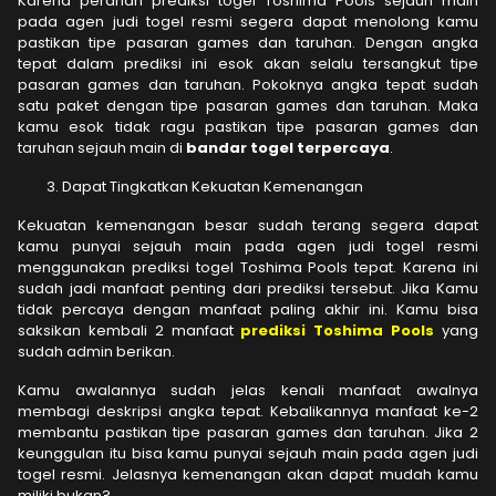
Karena peranan prediksi togel Toshima Pools sejauh main
pada agen judi togel resmi segera dapat menolong kamu
pastikan tipe pasaran games dan taruhan. Dengan angka
tepat dalam prediksi ini esok akan selalu tersangkut tipe
pasaran games dan taruhan. Pokoknya angka tepat sudah
satu paket dengan tipe pasaran games dan taruhan. Maka
kamu esok tidak ragu pastikan tipe pasaran games dan
taruhan sejauh main di
bandar togel terpercaya
.
Dapat Tingkatkan Kekuatan Kemenangan
Kekuatan kemenangan besar sudah terang segera dapat
kamu punyai sejauh main pada agen judi togel resmi
menggunakan prediksi togel Toshima Pools tepat. Karena ini
sudah jadi manfaat penting dari prediksi tersebut. Jika Kamu
tidak percaya dengan manfaat paling akhir ini. Kamu bisa
saksikan kembali 2 manfaat
prediksi Toshima Pools
yang
sudah admin berikan.
Kamu awalannya sudah jelas kenali manfaat awalnya
membagi deskripsi angka tepat. Kebalikannya manfaat ke-2
membantu pastikan tipe pasaran games dan taruhan. Jika 2
keunggulan itu bisa kamu punyai sejauh main pada agen judi
togel resmi. Jelasnya kemenangan akan dapat mudah kamu
miliki bukan?