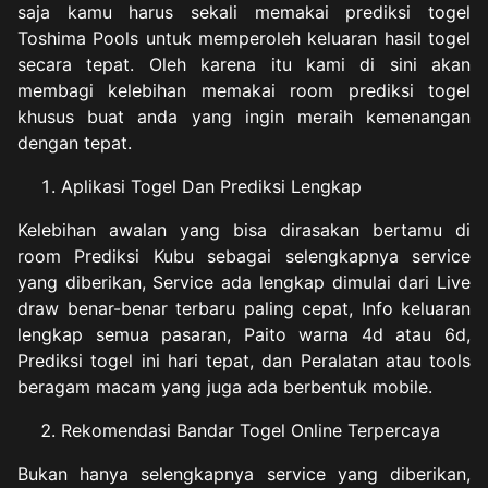
saja kamu harus sekali memakai prediksi togel
Toshima Pools untuk memperoleh keluaran hasil togel
secara tepat. Oleh karena itu kami di sini akan
membagi kelebihan memakai room prediksi togel
khusus buat anda yang ingin meraih kemenangan
dengan tepat.
Aplikasi Togel Dan Prediksi Lengkap
Kelebihan awalan yang bisa dirasakan bertamu di
room Prediksi Kubu sebagai selengkapnya service
yang diberikan, Service ada lengkap dimulai dari Live
draw benar-benar terbaru paling cepat, Info keluaran
lengkap semua pasaran, Paito warna 4d atau 6d,
Prediksi togel ini hari tepat, dan Peralatan atau tools
beragam macam yang juga ada berbentuk mobile.
Rekomendasi Bandar Togel Online Terpercaya
Bukan hanya selengkapnya service yang diberikan,