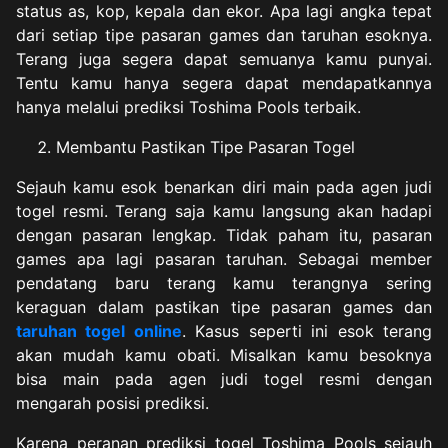
status as, kop, kepala dan ekor. Apa lagi angka tepat
dari setiap tipe pasaran games dan taruhan esoknya.
Terang juga segera dapat semuanya kamu punyai.
Tentu kamu hanya segera dapat mendapatkannya
hanya melalui prediksi Toshima Pools terbaik.
Membantu Pastikan Tipe Pasaran Togel
Sejauh kamu esok benarkan diri main pada agen judi
togel resmi. Terang saja kamu langsung akan hadapi
dengan pasaran lengkap. Tidak paham itu, pasaran
games apa lagi pasaran taruhan. Sebagai member
pendatang baru terang kamu terangnya sering
keraguan dalam pastikan tipe pasaran games dan
taruhan togel online
. Kasus seperti ini esok terang
akan mudah kamu obati. Misalkan kamu besoknya
bisa main pada agen judi togel resmi dengan
mengarah posisi prediksi.
Karena peranan prediksi togel Toshima Pools sejauh