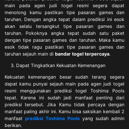
main pada agen judi togel resmi segera dapat
menolong kamu pastikan tipe pasaran games dan
taruhan. Dengan angka tepat dalam prediksi ini esok
akan selalu tersangkut tipe pasaran games dan
taruhan. Pokoknya angka tepat sudah satu paket
dengan tipe pasaran games dan taruhan. Maka kamu
esok tidak ragu pastikan tipe pasaran games dan
taruhan sejauh main di
bandar togel terpercaya
.
Dapat Tingkatkan Kekuatan Kemenangan
Kekuatan kemenangan besar sudah terang segera
dapat kamu punyai sejauh main pada agen judi togel
resmi menggunakan prediksi togel Toshima Pools
tepat. Karena ini sudah jadi manfaat penting dari
prediksi tersebut. Jika Kamu tidak percaya dengan
manfaat paling akhir ini. Kamu bisa saksikan kembali 2
manfaat
prediksi Toshima Pools
yang sudah admin
berikan.