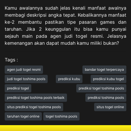
Kamu awalannya sudah jelas kenali manfaat awalnya
membagi deskripsi angka tepat. Kebalikannya manfaat
ke-2 membantu pastikan tipe pasaran games dan
taruhan. Jika 2 keunggulan itu bisa kamu punyai
sejauh main pada agen judi togel resmi. Jelasnya
kemenangan akan dapat mudah kamu miliki bukan?
Tags :
agen judi togel resmi
bandar togel terpercaya
judi togel toshima pools
prediksi kubu
prediksi kubu togel
prediksi togel
prediksi togel toshima pools
prediksi togel toshima pools terbaik
prediksi toshima pools
situs prediksi togel toshima pools
situs togel online
taruhan togel online
togel toshima pools