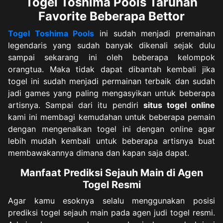
Togel Toshima Pools Taruhan
Favorite Beberapa Bettor
Togel Toshima Pools
ini sudah menjadi premainan
legendaris yang sudah banyak dikenali sejak dulu
sampai sekarang ini oleh beberapa kelompok
orangtua. Maka tidak dapat dibantah kembali jika
togel ini sudah menjadi permainan terbaik dan sudah
jadi games yang paling mengasyikan untuk beberapa
artisnya. Sampai dari itu pendiri
situs
togel online
kami ini membagi kemudahan untuk beberapa pemain
dengan mengenalkan togel ini dengan online agar
lebih mudah kembali untuk beberapa artisnya buat
membawakannya dimana dan kapan saja dapat.
Manfaat Prediksi Sejauh Main di Agen
Togel Resmi
Agar kamu esoknya selalu menggunakan posisi
prediksi togel sejauh main pada agen judi togel resmi.