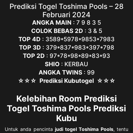
Prediksi Togel Toshima Pools – 28
Februari 2024
ANGKA MAIN
:
7 9 8 3 5
COLOK BEBAS 2D
:
3 & 5
TOP 4D
:
3589*5978*9853*7983
TOP 3D
:
379*837*983*397*798
TOP 2D
:
97*78*98*89*83*93
SHIO
:
KERBAU
ANGKA TWINS
:
99
☆☆☆
Prediksi Kubutogel
☆☆☆
Kelebihan Room Prediksi
Togel Toshima Pools Prediksi
Kubu
Untuk anda pencinta
judi togel Toshima Pools
, tentu