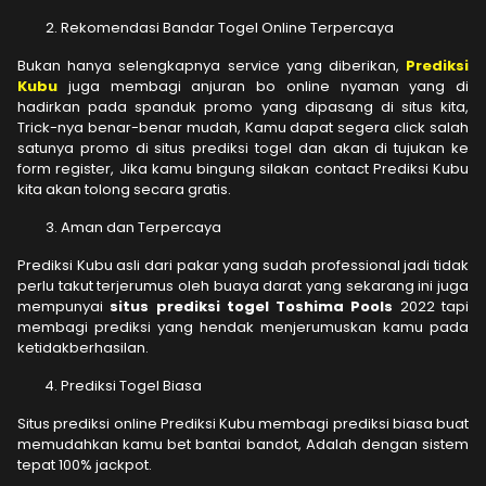
Rekomendasi Bandar Togel Online Terpercaya
Bukan hanya selengkapnya service yang diberikan,
Prediksi
Kubu
juga membagi anjuran bo online nyaman yang di
hadirkan pada spanduk promo yang dipasang di situs kita,
Trick-nya benar-benar mudah, Kamu dapat segera click salah
satunya promo di situs prediksi togel dan akan di tujukan ke
form register, Jika kamu bingung silakan contact Prediksi Kubu
kita akan tolong secara gratis.
Aman dan Terpercaya
Prediksi Kubu asli dari pakar yang sudah professional jadi tidak
perlu takut terjerumus oleh buaya darat yang sekarang ini juga
mempunyai
situs prediksi togel Toshima Pools
2022 tapi
membagi prediksi yang hendak menjerumuskan kamu pada
ketidakberhasilan.
Prediksi Togel Biasa
Situs prediksi online Prediksi Kubu membagi prediksi biasa buat
memudahkan kamu bet bantai bandot, Adalah dengan sistem
tepat 100% jackpot.