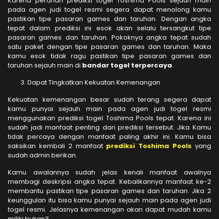
Karena peranan prediksi togel Toshima Pools sejauh main
pada agen judi togel resmi segera dapat menolong kamu
pastikan tipe pasaran games dan taruhan. Dengan angka
tepat dalam prediksi ini esok akan selalu tersangkut tipe
pasaran games dan taruhan. Pokoknya angka tepat sudah
satu paket dengan tipe pasaran games dan taruhan. Maka
kamu esok tidak ragu pastikan tipe pasaran games dan
taruhan sejauh main di
bandar togel terpercaya
.
Dapat Tingkatkan Kekuatan Kemenangan
Kekuatan kemenangan besar sudah terang segera dapat
kamu punyai sejauh main pada agen judi togel resmi
menggunakan prediksi togel Toshima Pools tepat. Karena ini
sudah jadi manfaat penting dari prediksi tersebut. Jika Kamu
tidak percaya dengan manfaat paling akhir ini. Kamu bisa
saksikan kembali 2 manfaat
prediksi Toshima Pools
yang
sudah admin berikan.
Kamu awalannya sudah jelas kenali manfaat awalnya
membagi deskripsi angka tepat. Kebalikannya manfaat ke-2
membantu pastikan tipe pasaran games dan taruhan. Jika 2
keunggulan itu bisa kamu punyai sejauh main pada agen judi
togel resmi. Jelasnya kemenangan akan dapat mudah kamu
miliki bukan?