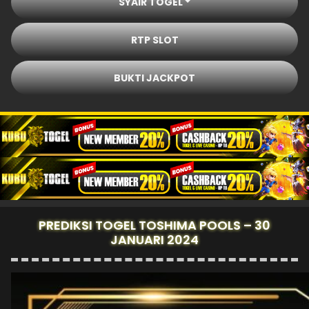
SYAIR TOGEL
RTP SLOT
BUKTI JACKPOT
PREDIKSI TOGEL TOSHIMA POOLS – 30
JANUARI 2024