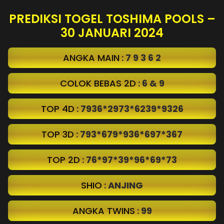
PREDIKSI TOGEL TOSHIMA POOLS –
30 JANUARI 2024
ANGKA MAIN
:
7 9 3 6 2
COLOK BEBAS 2D
:
6 & 9
TOP 4D
:
7936*2973*6239*9326
TOP 3D
:
793*679*936*697*367
TOP 2D
:
76*97*39*96*69*73
SHIO
:
ANJING
ANGKA TWINS
:
99