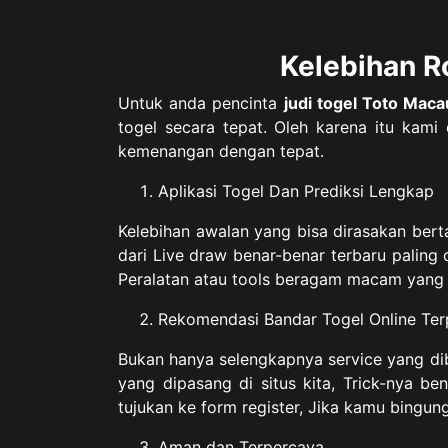
Kelebihan R
Untuk anda pencinta
judi togel Toto Maca
togel secara tepat. Oleh karena itu kam
kemenangan dengan tepat.
Aplikasi Togel Dan Prediksi Lengkap
Kelebihan awalan yang bisa dirasakan bert
dari Live draw benar-benar terbaru paling 
Peralatan atau tools beragam macam yang 
Rekomendasi Bandar Togel Online Ter
Bukan hanya selengkapnya service yang di
yang dipasang di situs kita, Trick-nya b
tujukan ke form register, Jika kamu bingung
Aman dan Terpercaya