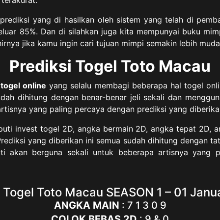
terakurat.
 prediksi yang di hasilkan oleh sistem yang telah di pem
luar 85%. Dan di silahkan juga kita mempunyai buku mimp
rnya jika kamu ingin cari tujuan mimpi semakin lebih mud
Prediksi Togel Toto Macau
 togel online
yang selalu membagi beberapa hal togel onli
udah dihitung dengan benar-benar jeli sekali dan menggun
isnya yang paling percaya dengan prediksi yang diberikan d
puti invest togel 2D, angka bermain 2D, angka tepat 2D, an
Prediksi yang diberikan ini semua sudah dihitung dengan ta
ukti akan berguna sekali untuk beberapa artisnya yang
i Togel Toto Macau SEASON 1 – 01 Janu
ANGKA MAIN
:
7 1 3 0 9
COLOK BEBAS 2D
:
9 & 0