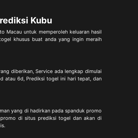
rediksi Kubu
Toto Macau untuk memperoleh keluaran hasil
togel khusus buat anda yang ingin meraih
ang diberikan, Service ada lengkap dimulai
atau 6d, Prediksi togel ini hari tepat, dan
aman yang di hadirkan pada spanduk promo
promo di situs prediksi togel dan akan di
is.