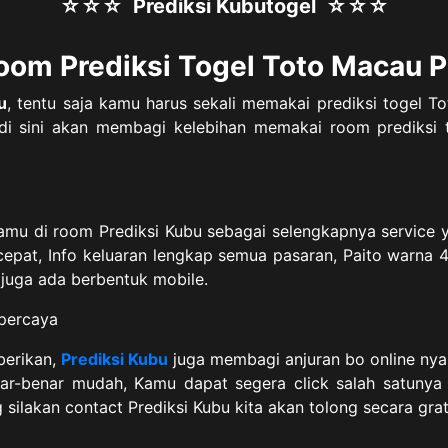
☆☆☆
Prediksi Kubutogel
☆☆☆
oom Prediksi Togel Toto Macau P
u
, tentu saja kamu harus sekali memakai prediksi togel 
i di sini akan membagi kelebihan memakai room prediksi 
amu di room Prediksi Kubu sebagai selengkapnya service y
cepat, Info keluaran lengkap semua pasaran, Paito warna 4d 
juga ada berbentuk mobile.
percaya
berikan,
Prediksi Kubu
juga membagi anjuran bo online ny
enar-benar mudah, Kamu dapat segera click salah satunya 
 silakan contact Prediksi Kubu kita akan tolong secara grat