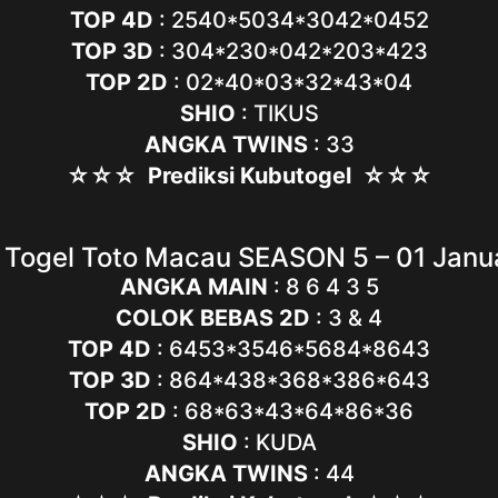
TOP 4D
:
2540*5034*3042*0452
TOP 3D
:
304*230*042*203*423
TOP 2D
:
02*40*03*32*43*04
SHIO
:
TIKUS
ANGKA TWINS
:
33
☆☆☆
Prediksi Kubutogel
☆☆☆
i Togel Toto Macau SEASON 5 – 01 Janu
ANGKA MAIN
:
8 6 4 3 5
COLOK BEBAS 2D
:
3 & 4
TOP 4D
:
6453*3546*5684*8643
TOP 3D
:
864*438*368*386*643
TOP 2D
:
68*63*43*64*86*36
SHIO
:
KUDA
ANGKA TWINS
:
44