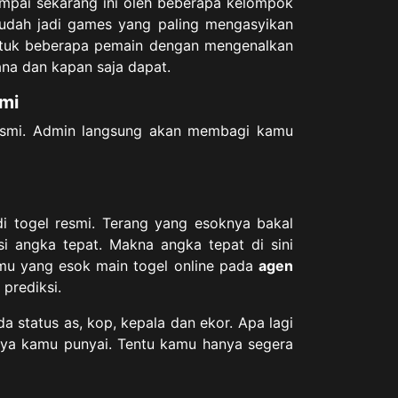
ampai sekarang ini oleh beberapa kelompok
 sudah jadi games yang paling mengasyikan
tuk beberapa pemain dengan mengenalkan
na dan kapan saja dapat.
smi
 resmi. Admin langsung akan membagi kamu
i togel resmi. Terang yang esoknya bakal
i angka tepat. Makna angka tepat di sini
amu yang esok main togel online pada
agen
prediksi.
 status as, kop, kepala dan ekor. Apa lagi
nya kamu punyai. Tentu kamu hanya segera