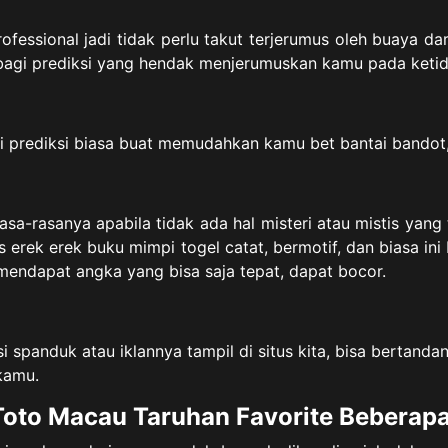
rofessional jadi tidak perlu takut terjerumus oleh buaya 
gi prediksi yang hendak menjerumuskan kamu pada ketida
gi prediksi biasa buat memudahkan kamu bet bantai bandot
asa-rasanya apabila tidak ada hal misteri atau mistis yang 
erek erek buku mimpi togel catat, bermotif, dan biasa in
 mendapat angka yang bisa saja tepat, dapat bocor.
i spanduk atau iklannya tampil di situs kita, bisa bertandan
kamu.
Toto Macau Taruhan Favorite Beberapa