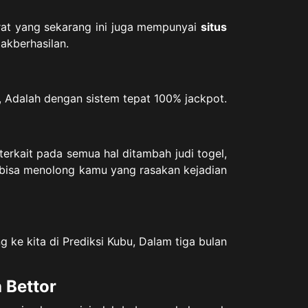
darat yang sekarang ini juga mempunyai
situs
kberhasilan.
, Adalah dengan sistem tepat 100% jackpot.
terkait pada semua hal ditambah judi togel,
i bisa menolong kamu yang rasakan kejadian
g ke kita di Prediksi Kubu, Dalam tiga bulan
 Bettor