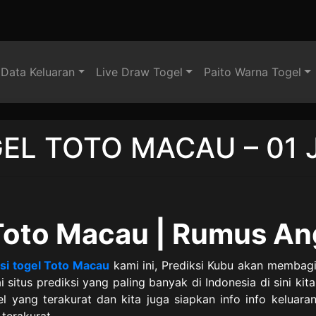
Data Keluaran
Live Draw Togel
Paito Warna Togel
GEL TOTO MACAU – 01 
 Toto Macau | Rumus A
si togel Toto Macau
kami ini, Prediksi Kubu akan membag
ai situs prediksi yang paling banyak di Indonesia di sini ki
el yang terakurat dan kita juga siapkan info info keluara