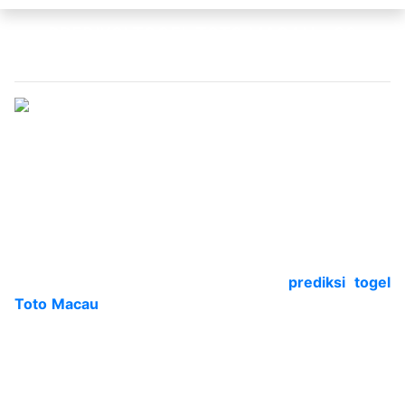
PREDIKSI TOGEL TOTO MACAU – 09
MARET 2024
Prediksi Togel Toto
Macau | Rumus
Angka Toto Macau
Terimakasih telah mengunjungi situs
prediksi togel
Toto Macau
kami ini, Prediksi Kubu akan membagikan
update rumus togel Toto Macau setiap harinya disini.
Prediksi Kubu dikenal sebagai situs prediksi yang
paling banyak di Indonesia di sini kita menyajikan
prediksi togel dengan free dan di silahkan kita juga