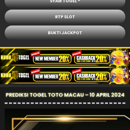
SYAIR TOGEL
RTP SLOT
BUKTI JACKPOT
PREDIKSI TOGEL TOTO MACAU – 10 APRIL 2024