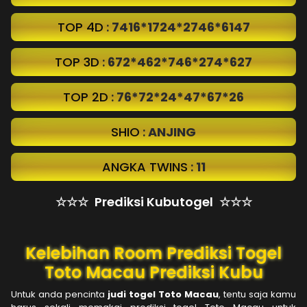
TOP 4D
:
7416*1724*2746*6147
TOP 3D
:
672*462*746*274*627
TOP 2D
:
76*72*24*47*67*26
SHIO
:
ANJING
ANGKA TWINS
:
11
☆☆☆
Prediksi Kubutogel
☆☆☆
Kelebihan Room Prediksi Togel
Toto Macau Prediksi Kubu
Untuk anda pencinta
judi togel Toto Macau
, tentu saja kamu