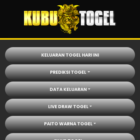
KELUARAN TOGEL HARI INI
PREDIKSI TOGEL
DATA KELUARAN
LIVE DRAW TOGEL
PAITO WARNA TOGEL