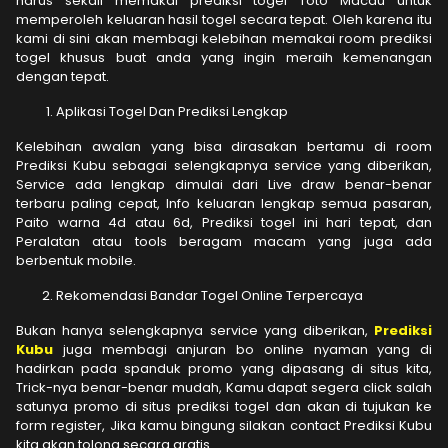
harus sekali memakai prediksi togel Toto Macau untuk
memperoleh keluaran hasil togel secara tepat. Oleh karena itu
kami di sini akan membagi kelebihan memakai room prediksi
togel khusus buat anda yang ingin meraih kemenangan
dengan tepat.
Aplikasi Togel Dan Prediksi Lengkap
Kelebihan awalan yang bisa dirasakan bertamu di room
Prediksi Kubu sebagai selengkapnya service yang diberikan,
Service ada lengkap dimulai dari Live draw benar-benar
terbaru paling cepat, Info keluaran lengkap semua pasaran,
Paito warna 4d atau 6d, Prediksi togel ini hari tepat, dan
Peralatan atau tools beragam macam yang juga ada
berbentuk mobile.
Rekomendasi Bandar Togel Online Terpercaya
Bukan hanya selengkapnya service yang diberikan,
Prediksi
Kubu
juga membagi anjuran bo online nyaman yang di
hadirkan pada spanduk promo yang dipasang di situs kita,
Trick-nya benar-benar mudah, Kamu dapat segera click salah
satunya promo di situs prediksi togel dan akan di tujukan ke
form register, Jika kamu bingung silakan contact Prediksi Kubu
kita akan tolong secara gratis.