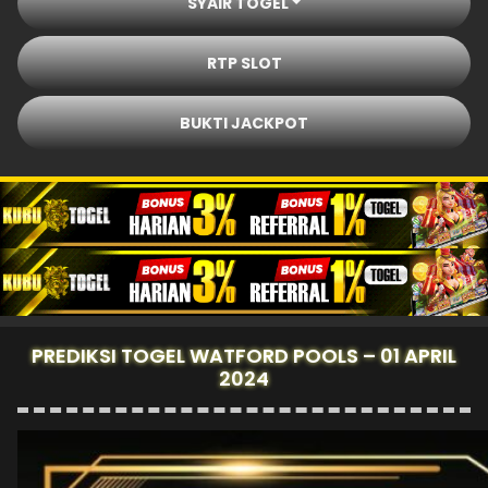
SYAIR TOGEL
RTP SLOT
BUKTI JACKPOT
PREDIKSI TOGEL WATFORD POOLS – 01 APRIL
2024