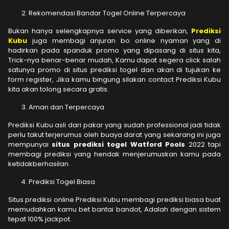
Rekomendasi Bandar Togel Online Terpercaya
Bukan hanya selengkapnya service yang diberikan,
Prediksi
Kubu
juga membagi anjuran bo online nyaman yang di
hadirkan pada spanduk promo yang dipasang di situs kita,
Trick-nya benar-benar mudah, Kamu dapat segera click salah
satunya promo di situs prediksi togel dan akan di tujukan ke
form register, Jika kamu bingung silakan contact Prediksi Kubu
kita akan tolong secara gratis.
Aman dan Terpercaya
Prediksi Kubu asli dari pakar yang sudah professional jadi tidak
perlu takut terjerumus oleh buaya darat yang sekarang ini juga
mempunyai
situs prediksi togel Watford Pools
2022 tapi
membagi prediksi yang hendak menjerumuskan kamu pada
ketidakberhasilan.
Prediksi Togel Biasa
Situs prediksi online Prediksi Kubu membagi prediksi biasa buat
memudahkan kamu bet bantai bandot, Adalah dengan sistem
tepat 100% jackpot.