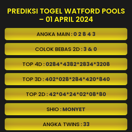
PREDIKSI TOGEL WATFORD POOLS
– 01 APRIL 2024
ANGKA MAIN
:
0 2 8 4 3
COLOK BEBAS 2D
:
3 & 0
TOP 4D
:
0284*4382*2834*3208
TOP 3D
:
402*028*284*420*840
TOP 2D
:
42*04*24*02*08*80
SHIO
:
MONYET
ANGKA TWINS
:
33