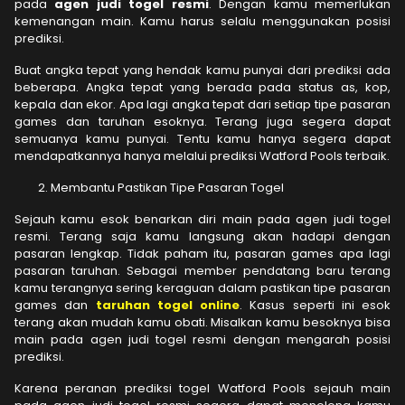
pada
agen judi togel resmi
. Dengan kamu memerlukan
kemenangan main. Kamu harus selalu menggunakan posisi
prediksi.
Buat angka tepat yang hendak kamu punyai dari prediksi ada
beberapa. Angka tepat yang berada pada status as, kop,
kepala dan ekor. Apa lagi angka tepat dari setiap tipe pasaran
games dan taruhan esoknya. Terang juga segera dapat
semuanya kamu punyai. Tentu kamu hanya segera dapat
mendapatkannya hanya melalui prediksi Watford Pools terbaik.
Membantu Pastikan Tipe Pasaran Togel
Sejauh kamu esok benarkan diri main pada agen judi togel
resmi. Terang saja kamu langsung akan hadapi dengan
pasaran lengkap. Tidak paham itu, pasaran games apa lagi
pasaran taruhan. Sebagai member pendatang baru terang
kamu terangnya sering keraguan dalam pastikan tipe pasaran
games dan
taruhan togel online
. Kasus seperti ini esok
terang akan mudah kamu obati. Misalkan kamu besoknya bisa
main pada agen judi togel resmi dengan mengarah posisi
prediksi.
Karena peranan prediksi togel Watford Pools sejauh main