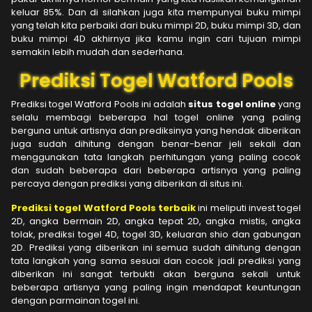
keluar 85%. Dan di silahkan juga kita mempunyai buku mimpi
yang telah kita perbaiki dari buku mimpi 2D, buku mimpi 3D, dan
buku mimpi 4D akhirnya jika kamu ingin cari tujuan mimpi
semakin lebih mudah dan sederhana.
Prediksi Togel Watford Pools
Prediksi togel Watford Pools ini adalah
situs togel online
yang
selalu membagi beberapa hal togel online yang paling
berguna untuk artisnya dan prediksinya yang hendak diberikan
juga sudah dihitung dengan benar-benar jeli sekali dan
menggunakan tata langkah perhitungan yang paling cocok
dan sudah beberapa dari beberapa artisnya yang paling
percaya dengan prediksi yang diberikan di situs ini.
Prediksi togel Watford Pools terbaik
ini meliputi invest togel
2D, angka bermain 2D, angka tepat 2D, angka mistis, angka
tolak, prediksi togel 4D, togel 3D, keluaran shio dan gabungan
2D. Prediksi yang diberikan ini semua sudah dihitung dengan
tata langkah yang sama sesuai dan cocok jadi prediksi yang
diberikan ini sangat terbukti akan berguna sekali untuk
beberapa artisnya yang paling ingin mendapat keuntungan
dengan parmainan togel ini.