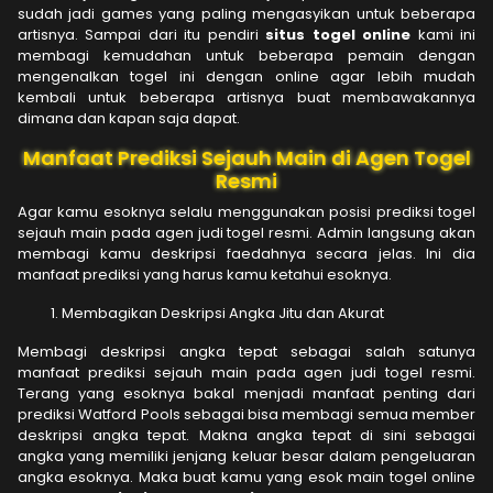
sudah jadi games yang paling mengasyikan untuk beberapa
artisnya. Sampai dari itu pendiri
situs
togel online
kami ini
membagi kemudahan untuk beberapa pemain dengan
mengenalkan togel ini dengan online agar lebih mudah
kembali untuk beberapa artisnya buat membawakannya
dimana dan kapan saja dapat.
Manfaat Prediksi Sejauh Main di Agen Togel
Resmi
Agar kamu esoknya selalu menggunakan posisi prediksi togel
sejauh main pada agen judi togel resmi. Admin langsung akan
membagi kamu deskripsi faedahnya secara jelas. Ini dia
manfaat prediksi yang harus kamu ketahui esoknya.
Membagikan Deskripsi Angka Jitu dan Akurat
Membagi deskripsi angka tepat sebagai salah satunya
manfaat prediksi sejauh main pada agen judi togel resmi.
Terang yang esoknya bakal menjadi manfaat penting dari
prediksi Watford Pools sebagai bisa membagi semua member
deskripsi angka tepat. Makna angka tepat di sini sebagai
angka yang memiliki jenjang keluar besar dalam pengeluaran
angka esoknya. Maka buat kamu yang esok main togel online