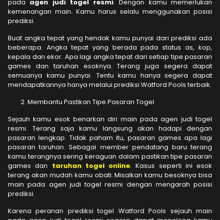
pada
agen judi togel resmi
. Dengan kamu memerlukan
kemenangan main. Kamu harus selalu menggunakan posisi
prediksi.
Buat angka tepat yang hendak kamu punyai dari prediksi ada
beberapa. Angka tepat yang berada pada status as, kop,
kepala dan ekor. Apa lagi angka tepat dari setiap tipe pasaran
games dan taruhan esoknya. Terang juga segera dapat
semuanya kamu punyai. Tentu kamu hanya segera dapat
mendapatkannya hanya melalui prediksi Watford Pools terbaik.
Membantu Pastikan Tipe Pasaran Togel
Sejauh kamu esok benarkan diri main pada agen judi togel
resmi. Terang saja kamu langsung akan hadapi dengan
pasaran lengkap. Tidak paham itu, pasaran games apa lagi
pasaran taruhan. Sebagai member pendatang baru terang
kamu terangnya sering keraguan dalam pastikan tipe pasaran
games dan
taruhan togel online
. Kasus seperti ini esok
terang akan mudah kamu obati. Misalkan kamu besoknya bisa
main pada agen judi togel resmi dengan mengarah posisi
prediksi.
Karena peranan prediksi togel Watford Pools sejauh main