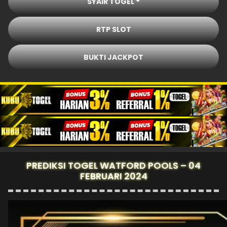
SYAIR TOGEL
RTP SLOT
BUKTI JACKPOT
PREDIKSI TOGEL WATFORD POOLS – 04
FEBRUARI 2024