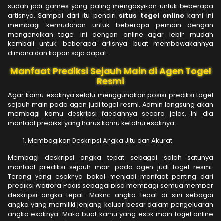
sudah jadi games yang paling mengasyikan untuk beberapa
artisnya. Sampai dari itu pendiri
situs
togel online
kami ini
membagi kemudahan untuk beberapa pemain dengan
mengenalkan togel ini dengan online agar lebih mudah
kembali untuk beberapa artisnya buat membawakannya
dimana dan kapan saja dapat.
Manfaat Prediksi Sejauh Main di Agen Togel
Resmi
Agar kamu esoknya selalu menggunakan posisi prediksi togel
sejauh main pada agen judi togel resmi. Admin langsung akan
membagi kamu deskripsi faedahnya secara jelas. Ini dia
manfaat prediksi yang harus kamu ketahui esoknya.
Membagikan Deskripsi Angka Jitu dan Akurat
Membagi deskripsi angka tepat sebagai salah satunya
manfaat prediksi sejauh main pada agen judi togel resmi.
Terang yang esoknya bakal menjadi manfaat penting dari
prediksi Watford Pools sebagai bisa membagi semua member
deskripsi angka tepat. Makna angka tepat di sini sebagai
angka yang memiliki jenjang keluar besar dalam pengeluaran
angka esoknya. Maka buat kamu yang esok main togel online