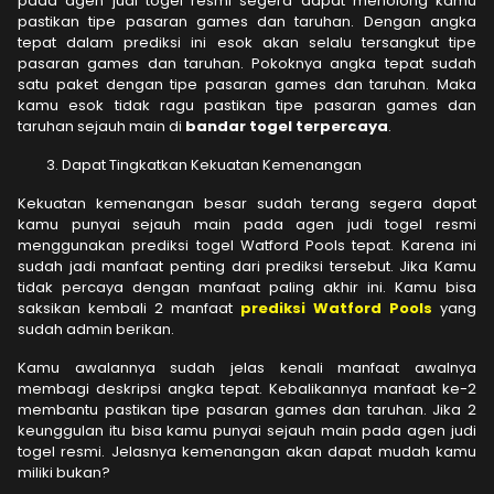
pada agen judi togel resmi segera dapat menolong kamu
pastikan tipe pasaran games dan taruhan. Dengan angka
tepat dalam prediksi ini esok akan selalu tersangkut tipe
pasaran games dan taruhan. Pokoknya angka tepat sudah
satu paket dengan tipe pasaran games dan taruhan. Maka
kamu esok tidak ragu pastikan tipe pasaran games dan
taruhan sejauh main di
bandar togel terpercaya
.
Dapat Tingkatkan Kekuatan Kemenangan
Kekuatan kemenangan besar sudah terang segera dapat
kamu punyai sejauh main pada agen judi togel resmi
menggunakan prediksi togel Watford Pools tepat. Karena ini
sudah jadi manfaat penting dari prediksi tersebut. Jika Kamu
tidak percaya dengan manfaat paling akhir ini. Kamu bisa
saksikan kembali 2 manfaat
prediksi Watford Pools
yang
sudah admin berikan.
Kamu awalannya sudah jelas kenali manfaat awalnya
membagi deskripsi angka tepat. Kebalikannya manfaat ke-2
membantu pastikan tipe pasaran games dan taruhan. Jika 2
keunggulan itu bisa kamu punyai sejauh main pada agen judi
togel resmi. Jelasnya kemenangan akan dapat mudah kamu
miliki bukan?