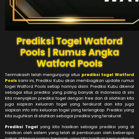
Prediksi Togel Watford
Pools | Rumus Angka
Watford Pools
Terimakasih telah mengunjungi situs
prediksi togel Watford
Pools
kami ini, Prediksi Kubu akan membagikan update rumus
togel Watford Pools setiap harinya disini. Prediksi Kubu dikenal
sebagai situs prediksi yang paling banyak di Indonesia di sini
kita menyajikan prediksi togel dengan free dan di silahkan kita
juga siapkan keluaran togel yang terakurat dan kita juga
siapkan info info keluaran togel yang terlengkap. Prediksi yang
kita suguhkan di silahkan sebagai prediksi yang terakurat.
Prediksi
Togel
yang kita hasilkan sebagai prediksi yang di
hasilkan oleh sistem yang telah di pembaruan oleh beberapa
pakar akhirnya nomor bermain yang kita hasilkan kemungkinan