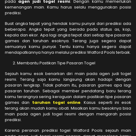
pada
agen judi togel resmi
. Dengan kamu memerlukan
kemenangan main. Kamu harus selalu menggunakan posisi
prediksi.
Buat angka tepat yang hendak kamu punyai dari prediksi ada
beberapa. Angka tepat yang berada pada status as, kop,
kepala dan ekor. Apa lagi angka tepat dari setiap tipe pasaran
games dan taruhan esoknya. Terang juga segera dapat
semuanya kamu punyai. Tentu kamu hanya segera dapat
mendapatkannya hanya melalui prediksi Watford Pools terbaik.
Membantu Pastikan Tipe Pasaran Togel
Sejauh kamu esok benarkan diri main pada agen judi togel
resmi. Terang saja kamu langsung akan hadapi dengan
pasaran lengkap. Tidak paham itu, pasaran games apa lagi
pasaran taruhan. Sebagai member pendatang baru terang
kamu terangnya sering keraguan dalam pastikan tipe pasaran
games dan
taruhan togel online
. Kasus seperti ini esok
terang akan mudah kamu obati. Misalkan kamu besoknya bisa
main pada agen judi togel resmi dengan mengarah posisi
prediksi.
Karena peranan prediksi togel Watford Pools sejauh main