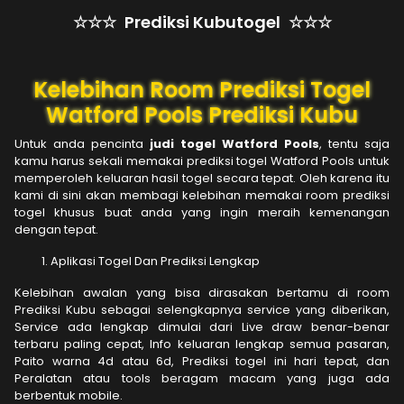
☆☆☆
Prediksi Kubutogel
☆☆☆
Kelebihan Room Prediksi Togel
Watford Pools Prediksi Kubu
Untuk anda pencinta
judi togel Watford Pools
, tentu saja
kamu harus sekali memakai prediksi togel Watford Pools untuk
memperoleh keluaran hasil togel secara tepat. Oleh karena itu
kami di sini akan membagi kelebihan memakai room prediksi
togel khusus buat anda yang ingin meraih kemenangan
dengan tepat.
Aplikasi Togel Dan Prediksi Lengkap
Kelebihan awalan yang bisa dirasakan bertamu di room
Prediksi Kubu sebagai selengkapnya service yang diberikan,
Service ada lengkap dimulai dari Live draw benar-benar
terbaru paling cepat, Info keluaran lengkap semua pasaran,
Paito warna 4d atau 6d, Prediksi togel ini hari tepat, dan
Peralatan atau tools beragam macam yang juga ada
berbentuk mobile.