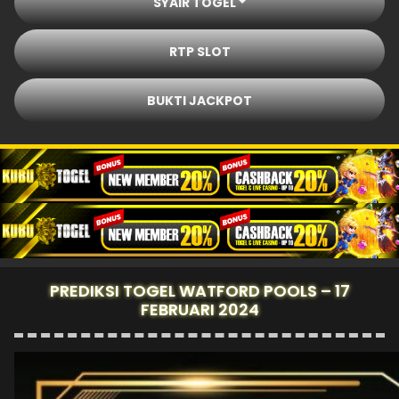
SYAIR TOGEL
RTP SLOT
BUKTI JACKPOT
PREDIKSI TOGEL WATFORD POOLS – 17
FEBRUARI 2024