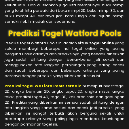
keluar 85%. Dan di silahkan juga kita mempunyai buku mimpi
yang telah kita perbaiki dari buku mimpi 2D, buku mimpi 3D, dan
buku mimpi 4D akhirnya jika kamu ingin cari tujuan mimpi
semakin lebih mudah dan sederhana.
Prediksi Togel Watford Pools
Prediksi togel Watford Pools ini adalah
situs togel online
yang
selalu membagi beberapa hal togel online yang paling
berguna untuk artisnya dan prediksinya yang hendak diberikan
juga sudah dihitung dengan benar-benar jeli sekali dan
menggunakan tata langkah perhitungan yang paling cocok
dan sudah beberapa dari beberapa artisnya yang paling
percaya dengan prediksi yang diberikan di situs ini.
Prediksi togel Watford Pools terbaik
ini meliputi invest togel
2D, angka bermain 2D, angka tepat 2D, angka mistis, angka
tolak, prediksi togel 4D, togel 3D, keluaran shio dan gabungan
2D. Prediksi yang diberikan ini semua sudah dihitung dengan
tata langkah yang sama sesuai dan cocok jadi prediksi yang
diberikan ini sangat terbukti akan berguna sekali untuk
beberapa artisnya yang paling ingin mendapat keuntungan
dengan parmainan togel ini.