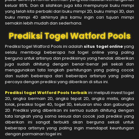
keluar 85%. Dan di silahkan juga kita mempunyai buku mimpi
yang telah kita perbaiki dari buku mimpi 2D, buku mimpi 3D, dan
buku mimpi 4D akhirnya jika kamu ingin cari tujuan mimpi
semakin lebih mudah dan sederhana.
Prediksi Togel Watford Pools
Prediksi togel Watford Pools ini adalah
situs togel online
yang
selalu membagi beberapa hal togel online yang paling
berguna untuk artisnya dan prediksinya yang hendak diberikan
juga sudah dihitung dengan benar-benar jeli sekali dan
menggunakan tata langkah perhitungan yang paling cocok
dan sudah beberapa dari beberapa artisnya yang paling
percaya dengan prediksi yang diberikan di situs ini.
Prediksi togel Watford Pools terbaik
ini meliputi invest togel
2D, angka bermain 2D, angka tepat 2D, angka mistis, angka
tolak, prediksi togel 4D, togel 3D, keluaran shio dan gabungan
2D. Prediksi yang diberikan ini semua sudah dihitung dengan
tata langkah yang sama sesuai dan cocok jadi prediksi yang
diberikan ini sangat terbukti akan berguna sekali untuk
beberapa artisnya yang paling ingin mendapat keuntungan
dengan parmainan togel ini.