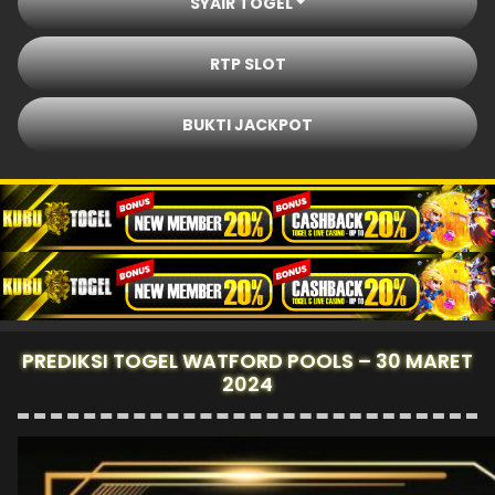
SYAIR TOGEL
RTP SLOT
BUKTI JACKPOT
PREDIKSI TOGEL WATFORD POOLS – 30 MARET
2024