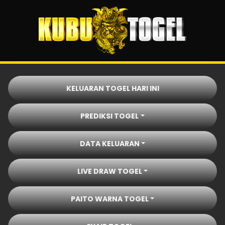
KELUARAN TOGEL HARI INI
PREDIKSI TOGEL
DATA KELUARAN
LIVE DRAW TOGEL
PAITO WARNA TOGEL